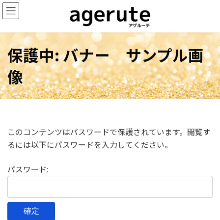
コ
ナ
ン
ビ
テ
ゲ
ン
ー
保護中: バナー サンプル画
ツ
シ
へ
ョ
像
ス
ン
キ
に
ッ
移
プ
動
このコンテンツはパスワードで保護されています。閲覧す
るには以下にパスワードを入力してください。
パスワード: