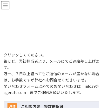
コ
ナ
ン
ビ
テ
ゲ
ン
ー
問い合わせ
ツ
シ
へ
ョ
ス
ン
キ
に
ッ
移
下記フォームに必要事項を入力のうえ、「送信」ボタンを
プ
動
クリックしてください。
後ほど、弊社担当者より、メールにてご連絡差し上げま
す。
万一、３日以上経ってもご返信のメールが届かない場合
は、お手数ですが弊社へお問合せくださいませ。
問い合わせフォーム以外でのお問い合わせは info39＠
agerute.com までご連絡お願いいたします。
ご相談内容 複数選択可
必須